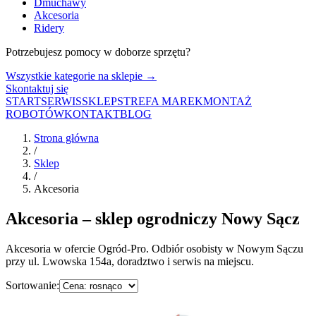
Dmuchawy
Akcesoria
Ridery
Potrzebujesz pomocy w doborze sprzętu?
Wszystkie kategorie na sklepie →
Skontaktuj się
START
SERWIS
SKLEP
STREFA MAREK
MONTAŻ
ROBOTÓW
KONTAKT
BLOG
Strona główna
/
Sklep
/
Akcesoria
Akcesoria
– sklep ogrodniczy Nowy Sącz
Akcesoria
w ofercie Ogród-Pro. Odbiór osobisty w Nowym Sączu
przy ul. Lwowska 154a, doradztwo i serwis na miejscu.
Sortowanie: