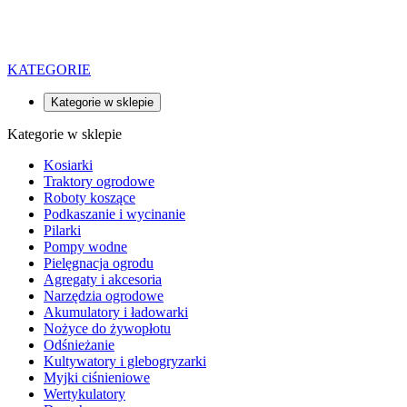
KATEGORIE
Kategorie w sklepie
Kategorie w sklepie
Kosiarki
Traktory ogrodowe
Roboty koszące
Podkaszanie i wycinanie
Pilarki
Pompy wodne
Pielęgnacja ogrodu
Agregaty i akcesoria
Narzędzia ogrodowe
Akumulatory i ładowarki
Nożyce do żywopłotu
Odśnieżanie
Kultywatory i glebogryzarki
Myjki ciśnieniowe
Wertykulatory