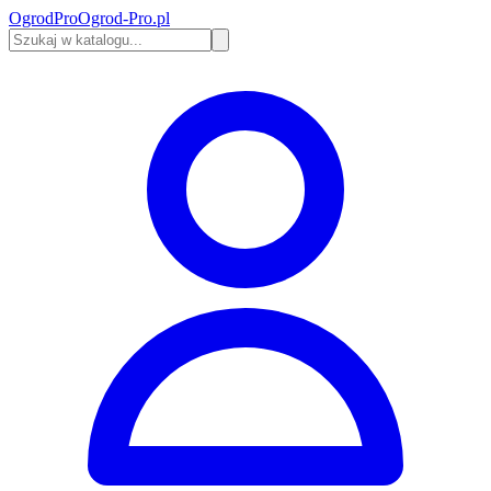
Ogrod
Pro
Ogrod-Pro.pl