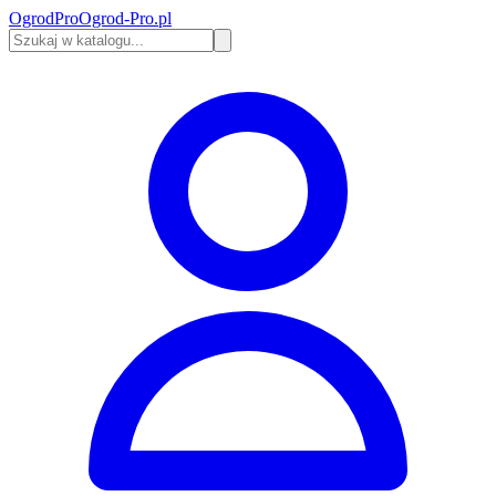
Ogrod
Pro
Ogrod-Pro.pl