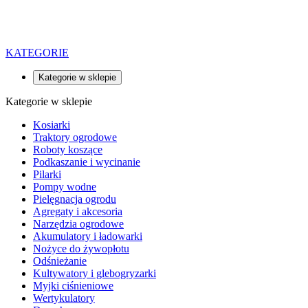
KATEGORIE
Kategorie w sklepie
Kategorie w sklepie
Kosiarki
Traktory ogrodowe
Roboty koszące
Podkaszanie i wycinanie
Pilarki
Pompy wodne
Pielęgnacja ogrodu
Agregaty i akcesoria
Narzędzia ogrodowe
Akumulatory i ładowarki
Nożyce do żywopłotu
Odśnieżanie
Kultywatory i glebogryzarki
Myjki ciśnieniowe
Wertykulatory