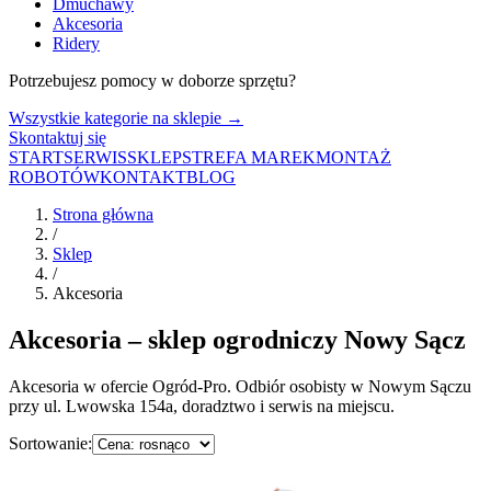
Dmuchawy
Akcesoria
Ridery
Potrzebujesz pomocy w doborze sprzętu?
Wszystkie kategorie na sklepie →
Skontaktuj się
START
SERWIS
SKLEP
STREFA MAREK
MONTAŻ
ROBOTÓW
KONTAKT
BLOG
Strona główna
/
Sklep
/
Akcesoria
Akcesoria
– sklep ogrodniczy Nowy Sącz
Akcesoria
w ofercie Ogród-Pro. Odbiór osobisty w Nowym Sączu
przy ul. Lwowska 154a, doradztwo i serwis na miejscu.
Sortowanie: