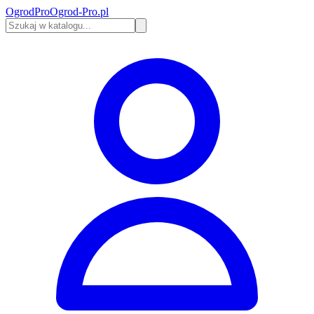
Ogrod
Pro
Ogrod-Pro.pl