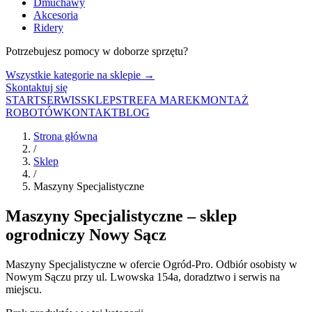
Dmuchawy
Akcesoria
Ridery
Potrzebujesz pomocy w doborze sprzętu?
Wszystkie kategorie na sklepie →
Skontaktuj się
START
SERWIS
SKLEP
STREFA MAREK
MONTAŻ
ROBOTÓW
KONTAKT
BLOG
Strona główna
/
Sklep
/
Maszyny Specjalistyczne
Maszyny Specjalistyczne
– sklep
ogrodniczy Nowy Sącz
Maszyny Specjalistyczne
w ofercie Ogród-Pro. Odbiór osobisty w
Nowym Sączu przy ul. Lwowska 154a, doradztwo i serwis na
miejscu.