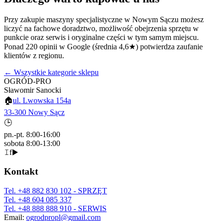
Przy zakupie
maszyny specjalistyczne
w Nowym Sączu możesz
liczyć na fachowe doradztwo, możliwość obejrzenia sprzętu w
punkcie oraz serwis i oryginalne części w tym samym miejscu.
Ponad 220 opinii w Google (średnia 4,6★) potwierdza zaufanie
klientów z regionu.
← Wszystkie kategorie sklepu
OGRÓD-PRO
Sławomir Sanocki
🏠
ul. Lwowska 154a
33-300 Nowy Sącz
🕒
pn.-pt. 8:00-16:00
sobota 8:00-13:00
𝙸
f
▶
Kontakt
Tel.
+48 882 830 102
- SPRZĘT
Tel.
+48 604 085 337
Tel.
+48 888 888 910
- SERWIS
Email:
ogrodpropl@gmail.com