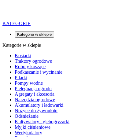
KATEGORIE
Kategorie w sklepie
Kategorie w sklepie
Kosiarki
Traktory ogrodowe
Roboty koszące
Podkaszanie i wycinanie
Pilarki
Pompy wodne
Pielęgnacja ogrodu
Agregaty i akcesoria
Narzędzia ogrodowe
Akumulatory i ładowarki
Nożyce do żywopłotu
Odśnieżanie
Kultywatory i glebogryzarki
Myjki ciśnieniowe
Wertykulatory