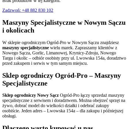
Brak produktów w tej kategorii.
Zadzwoń: +48 882 830 102
Maszyny Specjalistyczne
w Nowym Sączu
i okolicach
W sklepie ogrodniczym Ogród-Pro w Nowym Sączu znajdziesz
maszyny specjalistyczne
wielu marek. Zapraszamy klientów z
Nowego Sącza, Gorlic, Limanowej, Krynicy-Zdroju, Nowego
Targu i okolic – odbiór osobisty przy ul. Lwowska 154a, doradztwo
przed zakupem i serwis w tym samym miejscu.
Sklep ogrodniczy Ogród-Pro –
Maszyny
Specjalistyczne
Sklep ogrodniczy Nowy Sącz
Ogród-Pro łączy sprzedaż
maszyny
specjalistyczne
z serwisem i doradztwem. Można obejrzeć sprzęt na
żywo, dobrać model do wielkości działki i odebrać zakupy
osobiście. Jeden adres – Lwowska 154a – dla zakupu i późniejszej
obsługi.
Dlaczego warto kupować u nas