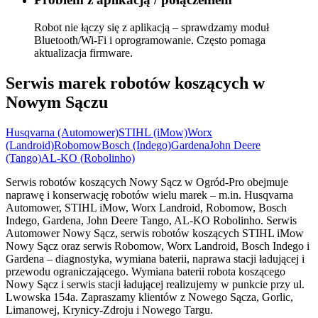
Robot nie łączy się z aplikacją – sprawdzamy moduł
Bluetooth/Wi‑Fi i oprogramowanie. Często pomaga
aktualizacja firmware.
Serwis marek robotów koszących w
Nowym Sączu
Husqvarna (Automower)
STIHL (iMow)
Worx
(Landroid)
Robomow
Bosch (Indego)
Gardena
John Deere
(Tango)
AL-KO (Robolinho)
Serwis robotów koszących Nowy Sącz w Ogród-Pro obejmuje
naprawę i konserwację robotów wielu marek – m.in. Husqvarna
Automower, STIHL iMow, Worx Landroid, Robomow, Bosch
Indego, Gardena, John Deere Tango, AL-KO Robolinho. Serwis
Automower Nowy Sącz, serwis robotów koszących STIHL iMow
Nowy Sącz oraz serwis Robomow, Worx Landroid, Bosch Indego i
Gardena – diagnostyka, wymiana baterii, naprawa stacji ładującej i
przewodu ograniczającego. Wymiana baterii robota koszącego
Nowy Sącz i serwis stacji ładującej realizujemy w punkcie przy ul.
Lwowska 154a. Zapraszamy klientów z Nowego Sącza, Gorlic,
Limanowej, Krynicy-Zdroju i Nowego Targu.