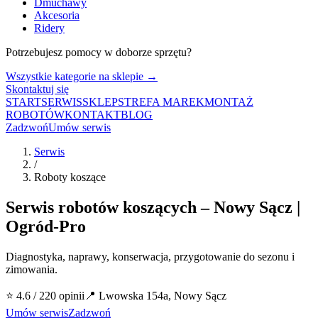
Dmuchawy
Akcesoria
Ridery
Potrzebujesz pomocy w doborze sprzętu?
Wszystkie kategorie na sklepie →
Skontaktuj się
START
SERWIS
SKLEP
STREFA MAREK
MONTAŻ
ROBOTÓW
KONTAKT
BLOG
Zadzwoń
Umów serwis
Serwis
/
Roboty koszące
Serwis robotów koszących – Nowy Sącz |
Ogród-Pro
Diagnostyka, naprawy, konserwacja, przygotowanie do sezonu i
zimowania.
⭐ 4.6 / 220 opinii
📍 Lwowska 154a, Nowy Sącz
Umów serwis
Zadzwoń