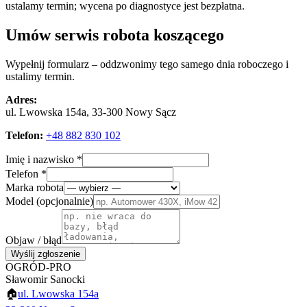
ustalamy termin; wycena po diagnostyce jest bezpłatna.
Umów serwis robota koszącego
Wypełnij formularz – oddzwonimy tego samego dnia roboczego i
ustalimy termin.
Adres:
ul. Lwowska 154a, 33-300 Nowy Sącz
Telefon:
+48 882 830 102
Imię i nazwisko *
Telefon *
Marka robota
Model
(opcjonalnie)
Objaw / błąd
Wyślij zgłoszenie
OGRÓD-PRO
Sławomir Sanocki
🏠
ul. Lwowska 154a