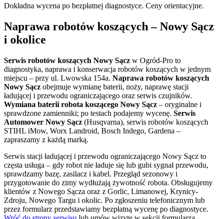
Dokładna wycena po bezpłatnej diagnostyce. Ceny orientacyjne.
Naprawa robotów koszących – Nowy Sącz
i okolice
Serwis robotów koszących Nowy Sącz
w Ogród-Pro to
diagnostyka, naprawa i konserwacja robotów koszących w jednym
miejscu – przy ul. Lwowska 154a.
Naprawa robotów koszących
Nowy Sącz
obejmuje wymianę baterii, noży, naprawę stacji
ładującej i przewodu ograniczającego oraz serwis czujników.
Wymiana baterii robota koszącego Nowy Sącz
– oryginalne i
sprawdzone zamienniki; po testach podajemy wycenę.
Serwis
Automower Nowy Sącz
(Husqvarna), serwis robotów koszących
STIHL iMow, Worx Landroid, Bosch Indego, Gardena –
zapraszamy z każdą marką.
Serwis stacji ładującej i przewodu ograniczającego Nowy Sącz to
częsta usługa – gdy robot nie ładuje się lub gubi sygnał przewodu,
sprawdzamy bazę, zasilacz i kabel. Przegląd sezonowy i
przygotowanie do zimy wydłużają żywotność robota. Obsługujemy
klientów z Nowego Sącza oraz z Gorlic, Limanowej, Krynicy-
Zdroju, Nowego Targu i okolic. Po zgłoszeniu telefonicznym lub
przez formularz przedstawiamy bezpłatną wycenę po diagnostyce.
Wróć do strony serwisu
lub umów wizytę w sekcji formularza