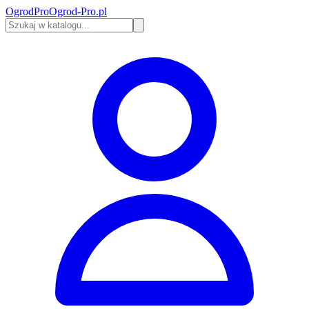
Ogrod
Pro
Ogrod-Pro.pl