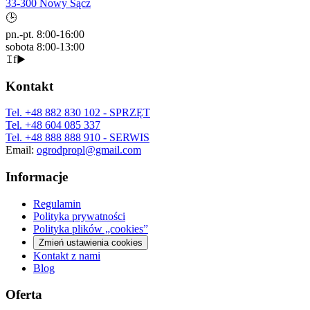
33-300 Nowy Sącz
🕒
pn.-pt. 8:00-16:00
sobota 8:00-13:00
𝙸
f
▶
Kontakt
Tel.
+48 882 830 102
- SPRZĘT
Tel.
+48 604 085 337
Tel.
+48 888 888 910
- SERWIS
Email:
ogrodpropl@gmail.com
Informacje
Regulamin
Polityka prywatności
Polityka plików „cookies”
Zmień ustawienia cookies
Kontakt z nami
Blog
Oferta