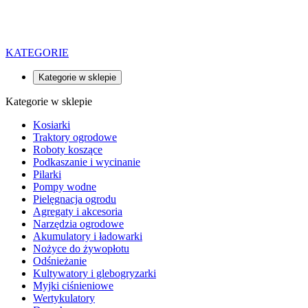
KATEGORIE
Kategorie w sklepie
Kategorie w sklepie
Kosiarki
Traktory ogrodowe
Roboty koszące
Podkaszanie i wycinanie
Pilarki
Pompy wodne
Pielęgnacja ogrodu
Agregaty i akcesoria
Narzędzia ogrodowe
Akumulatory i ładowarki
Nożyce do żywopłotu
Odśnieżanie
Kultywatory i glebogryzarki
Myjki ciśnieniowe
Wertykulatory