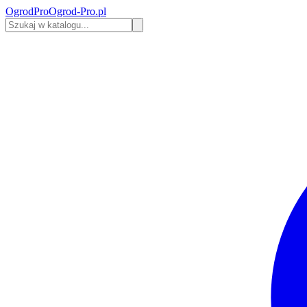
Ogrod
Pro
Ogrod-Pro.pl