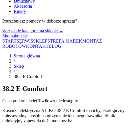
Dmuchawy
Akcesoria
Ridery
Potrzebujesz pomocy w doborze sprzętu?
Wszystkie kategorie na sklepie →
Skontaktuj się
START
SERWIS
SKLEP
STREFA MAREK
MONTAŻ
ROBOTÓW
KONTAKT
BLOG
Strona główna
/
Sklep
/
38.2 E Comfort
38.2 E Comfort
Cena po kontakcie
Chwilowo niedostępny
Kosiarka elektryczna AL-KO 38.2 E Comfort to cichy, ekologiczny
i niezawodny sposób na utrzymanie idealnego trawnika. Silnik
indukcyjny zapewnia dużą moc bez ha…