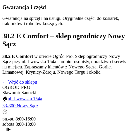
Gwarancja i części
Gwarancja na sprzęt i na usługi. Oryginalne części do kosiarek,
traktorków i robotów koszących.
38.2 E Comfort
– sklep ogrodniczy Nowy
Sącz
38.2 E Comfort
w ofercie Ogród-Pro. Sklep ogrodniczy Nowy
Sącz przy ul. Lwowska 154a – odbiór osobisty, doradztwo i serwis
na miejscu. Zapraszamy klientów z Nowego Sącza, Gorlic,
Limanowej, Krynicy-Zdroju, Nowego Targu i okolic.
← Wróć do sklepu
OGRÓD-PRO
Sławomir Sanocki
🏠
ul. Lwowska 154a
33-300 Nowy Sącz
🕒
pn.-pt. 8:00-16:00
sobota 8:00-13:00
𝙸
f
▶