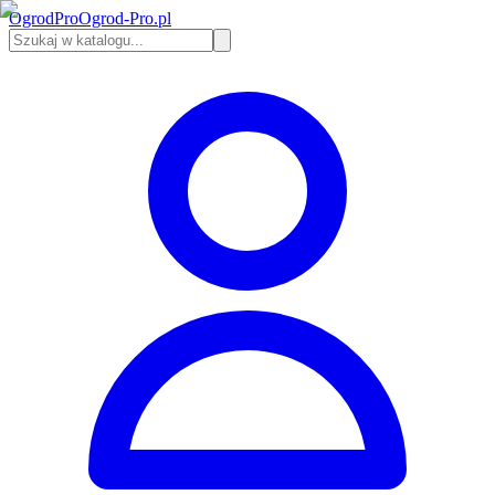
Ogrod
Pro
Ogrod-Pro.pl