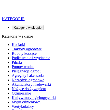
KATEGORIE
Kategorie w sklepie
Kategorie w sklepie
Kosiarki
Traktory ogrodowe
Roboty koszące
Podkaszanie i wycinanie
Pilarki
Pompy wodne
Pielęgnacja ogrodu
Agregaty i akcesoria
Narzędzia ogrodowe
Akumulatory i ładowarki
Nożyce do żywopłotu
Odśnieżanie
Kultywatory i glebogryzarki
Myjki ciśnieniowe
Wertykulatory