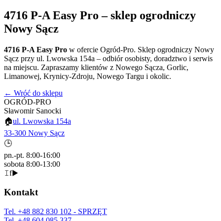
4716 P-A Easy Pro
– sklep ogrodniczy
Nowy Sącz
4716 P-A Easy Pro
w ofercie Ogród-Pro. Sklep ogrodniczy Nowy
Sącz przy ul. Lwowska 154a – odbiór osobisty, doradztwo i serwis
na miejscu. Zapraszamy klientów z Nowego Sącza, Gorlic,
Limanowej, Krynicy-Zdroju, Nowego Targu i okolic.
← Wróć do sklepu
OGRÓD-PRO
Sławomir Sanocki
🏠
ul. Lwowska 154a
33-300 Nowy Sącz
🕒
pn.-pt. 8:00-16:00
sobota 8:00-13:00
𝙸
f
▶
Kontakt
Tel.
+48 882 830 102
- SPRZĘT
Tel.
+48 604 085 337