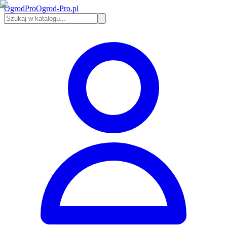
Ogrod
Pro
Ogrod-Pro.pl