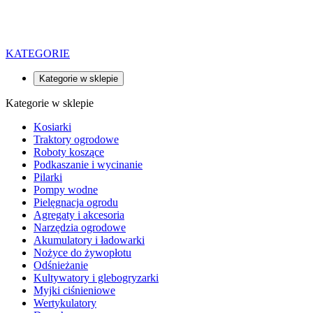
KATEGORIE
Kategorie w sklepie
Kategorie w sklepie
Kosiarki
Traktory ogrodowe
Roboty koszące
Podkaszanie i wycinanie
Pilarki
Pompy wodne
Pielęgnacja ogrodu
Agregaty i akcesoria
Narzędzia ogrodowe
Akumulatory i ładowarki
Nożyce do żywopłotu
Odśnieżanie
Kultywatory i glebogryzarki
Myjki ciśnieniowe
Wertykulatory