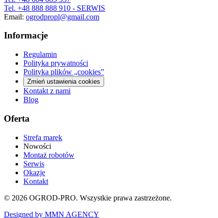
Tel.
+48 888 888 910
- SERWIS
Email:
ogrodpropl@gmail.com
Informacje
Regulamin
Polityka prywatności
Polityka plików „cookies”
Zmień ustawienia cookies
Kontakt z nami
Blog
Oferta
Strefa marek
Nowości
Montaż robotów
Serwis
Okazje
Kontakt
©
2026
OGROD-PRO. Wszystkie prawa zastrzeżone.
Designed by MMN AGENCY