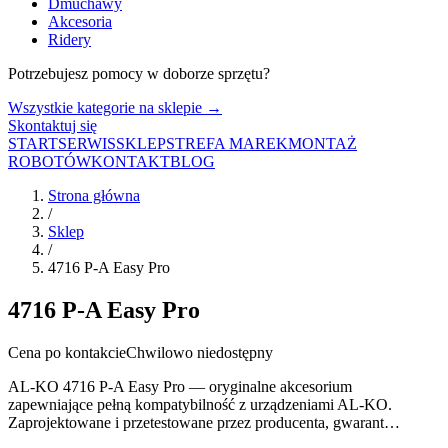
Dmuchawy
Akcesoria
Ridery
Potrzebujesz pomocy w doborze sprzętu?
Wszystkie kategorie na sklepie →
Skontaktuj się
START
SERWIS
SKLEP
STREFA MAREK
MONTAŻ
ROBOTÓW
KONTAKT
BLOG
Strona główna
/
Sklep
/
4716 P-A Easy Pro
4716 P-A Easy Pro
Cena po kontakcie
Chwilowo niedostępny
AL-KO 4716 P-A Easy Pro — oryginalne akcesorium
zapewniające pełną kompatybilność z urządzeniami AL-KO.
Zaprojektowane i przetestowane przez producenta, gwarant…