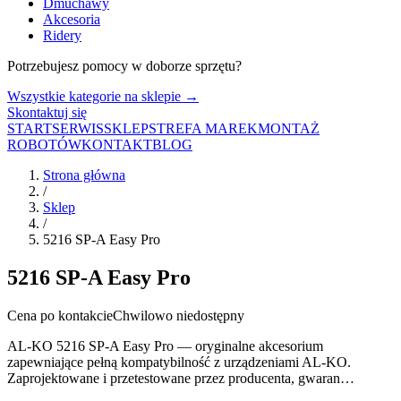
Dmuchawy
Akcesoria
Ridery
Potrzebujesz pomocy w doborze sprzętu?
Wszystkie kategorie na sklepie →
Skontaktuj się
START
SERWIS
SKLEP
STREFA MAREK
MONTAŻ
ROBOTÓW
KONTAKT
BLOG
Strona główna
/
Sklep
/
5216 SP-A Easy Pro
5216 SP-A Easy Pro
Cena po kontakcie
Chwilowo niedostępny
AL-KO 5216 SP-A Easy Pro — oryginalne akcesorium
zapewniające pełną kompatybilność z urządzeniami AL-KO.
Zaprojektowane i przetestowane przez producenta, gwaran…