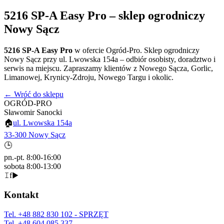
5216 SP-A Easy Pro
– sklep ogrodniczy
Nowy Sącz
5216 SP-A Easy Pro
w ofercie Ogród-Pro. Sklep ogrodniczy
Nowy Sącz przy ul. Lwowska 154a – odbiór osobisty, doradztwo i
serwis na miejscu. Zapraszamy klientów z Nowego Sącza, Gorlic,
Limanowej, Krynicy-Zdroju, Nowego Targu i okolic.
← Wróć do sklepu
OGRÓD-PRO
Sławomir Sanocki
🏠
ul. Lwowska 154a
33-300 Nowy Sącz
🕒
pn.-pt. 8:00-16:00
sobota 8:00-13:00
𝙸
f
▶
Kontakt
Tel.
+48 882 830 102
- SPRZĘT
Tel.
+48 604 085 337