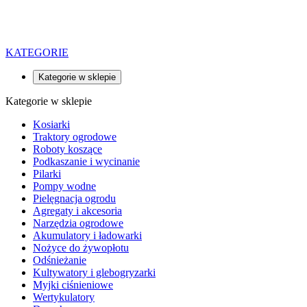
KATEGORIE
Kategorie w sklepie
Kategorie w sklepie
Kosiarki
Traktory ogrodowe
Roboty koszące
Podkaszanie i wycinanie
Pilarki
Pompy wodne
Pielęgnacja ogrodu
Agregaty i akcesoria
Narzędzia ogrodowe
Akumulatory i ładowarki
Nożyce do żywopłotu
Odśnieżanie
Kultywatory i glebogryzarki
Myjki ciśnieniowe
Wertykulatory