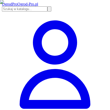
Ogrod
Pro
Ogrod-Pro.pl