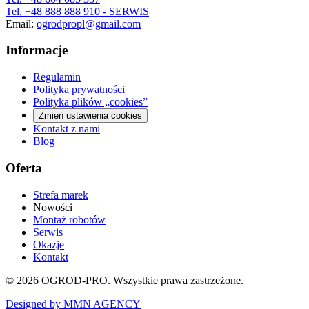
Tel.
+48 888 888 910
- SERWIS
Email:
ogrodpropl@gmail.com
Informacje
Regulamin
Polityka prywatności
Polityka plików „cookies”
Zmień ustawienia cookies
Kontakt z nami
Blog
Oferta
Strefa marek
Nowości
Montaż robotów
Serwis
Okazje
Kontakt
©
2026
OGROD-PRO. Wszystkie prawa zastrzeżone.
Designed by MMN AGENCY