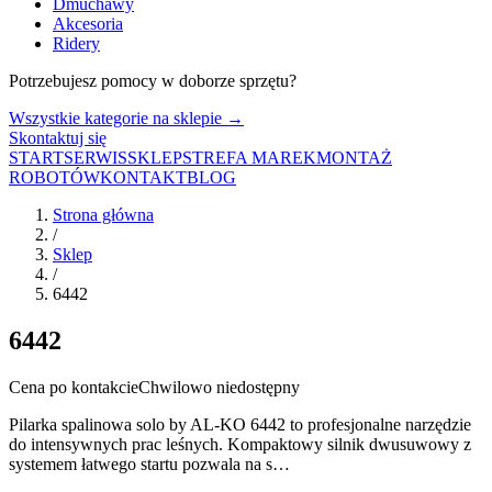
Dmuchawy
Akcesoria
Ridery
Potrzebujesz pomocy w doborze sprzętu?
Wszystkie kategorie na sklepie →
Skontaktuj się
START
SERWIS
SKLEP
STREFA MAREK
MONTAŻ
ROBOTÓW
KONTAKT
BLOG
Strona główna
/
Sklep
/
6442
6442
Cena po kontakcie
Chwilowo niedostępny
Pilarka spalinowa solo by AL-KO 6442 to profesjonalne narzędzie
do intensywnych prac leśnych. Kompaktowy silnik dwusuwowy z
systemem łatwego startu pozwala na s…