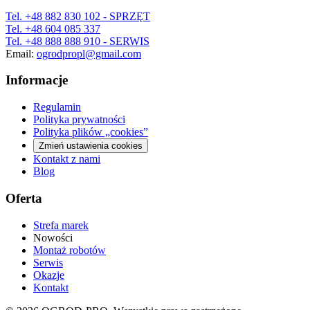
Tel.
+48 882 830 102
- SPRZĘT
Tel.
+48 604 085 337
Tel.
+48 888 888 910
- SERWIS
Email:
ogrodpropl@gmail.com
Informacje
Regulamin
Polityka prywatności
Polityka plików „cookies”
Zmień ustawienia cookies
Kontakt z nami
Blog
Oferta
Strefa marek
Nowości
Montaż robotów
Serwis
Okazje
Kontakt