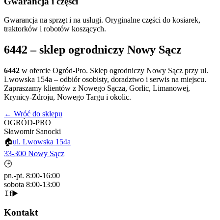
Gwarancja i części
Gwarancja na sprzęt i na usługi. Oryginalne części do kosiarek,
traktorków i robotów koszących.
6442
– sklep ogrodniczy Nowy Sącz
6442
w ofercie Ogród-Pro. Sklep ogrodniczy Nowy Sącz przy ul.
Lwowska 154a – odbiór osobisty, doradztwo i serwis na miejscu.
Zapraszamy klientów z Nowego Sącza, Gorlic, Limanowej,
Krynicy-Zdroju, Nowego Targu i okolic.
← Wróć do sklepu
OGRÓD-PRO
Sławomir Sanocki
🏠
ul. Lwowska 154a
33-300 Nowy Sącz
🕒
pn.-pt. 8:00-16:00
sobota 8:00-13:00
𝙸
f
▶
Kontakt