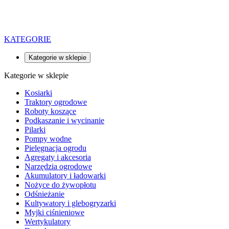
KATEGORIE
Kategorie w sklepie
Kategorie w sklepie
Kosiarki
Traktory ogrodowe
Roboty koszące
Podkaszanie i wycinanie
Pilarki
Pompy wodne
Pielęgnacja ogrodu
Agregaty i akcesoria
Narzędzia ogrodowe
Akumulatory i ładowarki
Nożyce do żywopłotu
Odśnieżanie
Kultywatory i glebogryzarki
Myjki ciśnieniowe
Wertykulatory