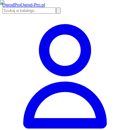
Ogrod
Pro
Ogrod-Pro.pl