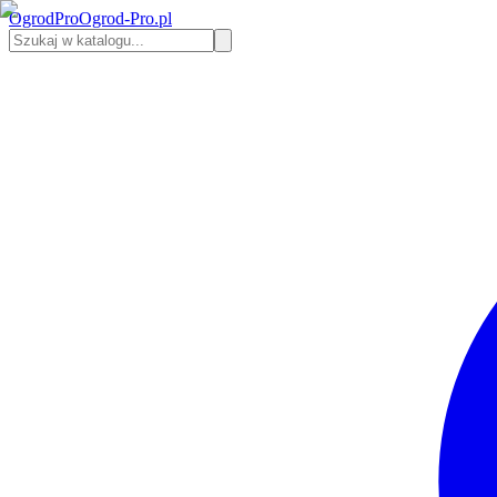
Ogrod
Pro
Ogrod-Pro.pl