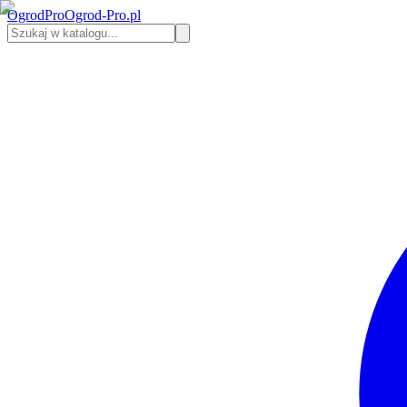
Ogrod
Pro
Ogrod-Pro.pl