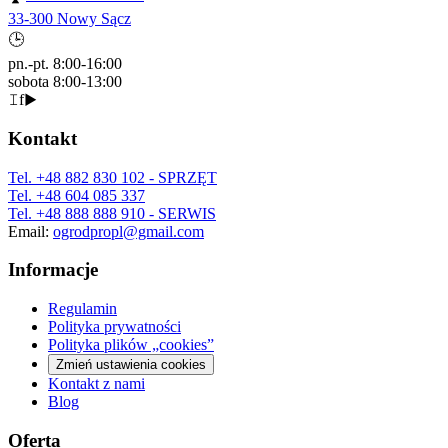
33-300 Nowy Sącz
🕒
pn.-pt. 8:00-16:00
sobota 8:00-13:00
𝙸
f
▶
Kontakt
Tel.
+48 882 830 102
- SPRZĘT
Tel.
+48 604 085 337
Tel.
+48 888 888 910
- SERWIS
Email:
ogrodpropl@gmail.com
Informacje
Regulamin
Polityka prywatności
Polityka plików „cookies”
Zmień ustawienia cookies
Kontakt z nami
Blog
Oferta