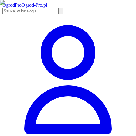
Ogrod
Pro
Ogrod-Pro.pl