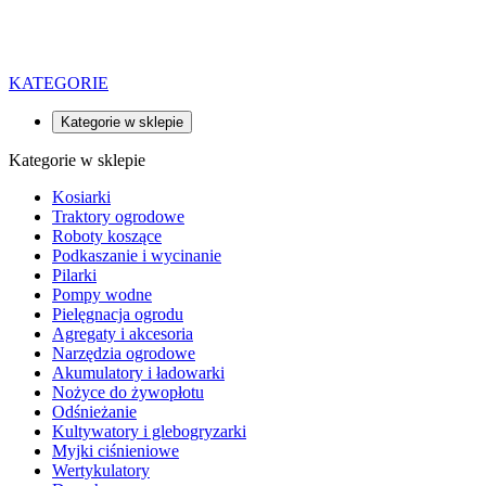
KATEGORIE
Kategorie w sklepie
Kategorie w sklepie
Kosiarki
Traktory ogrodowe
Roboty koszące
Podkaszanie i wycinanie
Pilarki
Pompy wodne
Pielęgnacja ogrodu
Agregaty i akcesoria
Narzędzia ogrodowe
Akumulatory i ładowarki
Nożyce do żywopłotu
Odśnieżanie
Kultywatory i glebogryzarki
Myjki ciśnieniowe
Wertykulatory