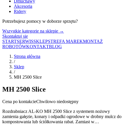
Dmuchawy
Akcesoria
Ridery
Potrzebujesz pomocy w doborze sprzętu?
Wszystkie kategorie na sklepie →
Skontaktuj się
START
SERWIS
SKLEP
STREFA MAREK
MONTAŻ
ROBOTÓW
KONTAKT
BLOG
Strona główna
/
Sklep
/
MH 2500 Slice
MH 2500 Slice
Cena po kontakcie
Chwilowo niedostępny
Rozdrabniacz AL-KO MH 2500 Slice z systemem nożowy
zamienia gałęzie, konary i odpadki ogrodowe w drobny mulcz do
kompostowania lub ściółkowania rabat. Zamiast w…