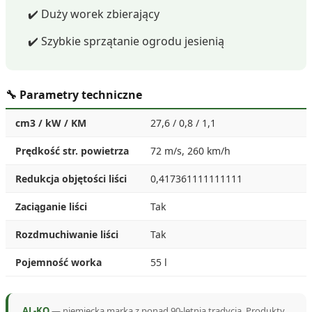
✔️ Duży worek zbierający
✔️ Szybkie sprzątanie ogrodu jesienią
🔧 Parametry techniczne
cm3 / kW / KM
27,6 / 0,8 / 1,1
Prędkość str. powietrza
72 m/s, 260 km/h
Redukcja objętości liści
0,417361111111111
Zaciąganie liści
Tak
Rozdmuchiwanie liści
Tak
Pojemność worka
55 l
AL-KO
— niemiecka marka z ponad 90-letnią tradycją. Produkty