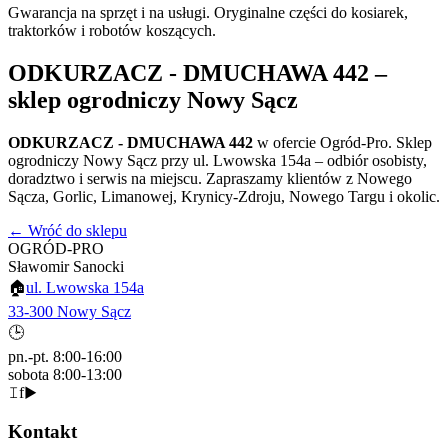
Gwarancja na sprzęt i na usługi. Oryginalne części do kosiarek,
traktorków i robotów koszących.
ODKURZACZ - DMUCHAWA 442
–
sklep ogrodniczy Nowy Sącz
ODKURZACZ - DMUCHAWA 442
w ofercie Ogród-Pro. Sklep
ogrodniczy Nowy Sącz przy ul. Lwowska 154a – odbiór osobisty,
doradztwo i serwis na miejscu. Zapraszamy klientów z Nowego
Sącza, Gorlic, Limanowej, Krynicy-Zdroju, Nowego Targu i okolic.
← Wróć do sklepu
OGRÓD-PRO
Sławomir Sanocki
🏠
ul. Lwowska 154a
33-300 Nowy Sącz
🕒
pn.-pt. 8:00-16:00
sobota 8:00-13:00
𝙸
f
▶
Kontakt