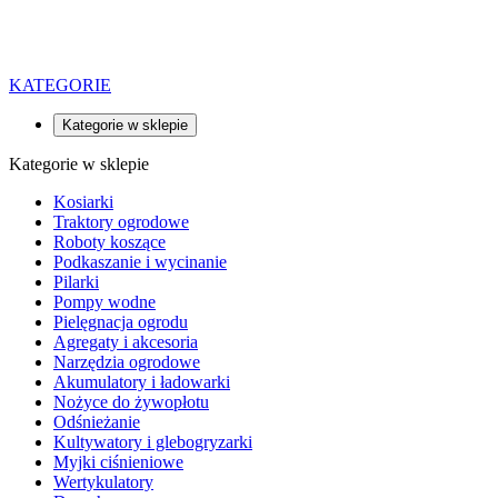
KATEGORIE
Kategorie w sklepie
Kategorie w sklepie
Kosiarki
Traktory ogrodowe
Roboty koszące
Podkaszanie i wycinanie
Pilarki
Pompy wodne
Pielęgnacja ogrodu
Agregaty i akcesoria
Narzędzia ogrodowe
Akumulatory i ładowarki
Nożyce do żywopłotu
Odśnieżanie
Kultywatory i glebogryzarki
Myjki ciśnieniowe
Wertykulatory