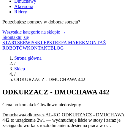
Dmuchawy
Akcesoria
Ridery
Potrzebujesz pomocy w doborze sprzętu?
Wszystkie kategorie na sklepie →
Skontaktuj się
START
SERWIS
SKLEP
STREFA MAREK
MONTAŻ
ROBOTÓW
KONTAKT
BLOG
Strona główna
/
Sklep
/
ODKURZACZ - DMUCHAWA 442
ODKURZACZ - DMUCHAWA 442
Cena po kontakcie
Chwilowo niedostępny
Dmuchawa/odkurzacz AL-KO ODKURZACZ - DMUCHAWA
442 to urządzenie 2w1 — wydmuchuje liście w stosy i zaraz je
zaciąga do worka z rozdrabnianiem. Jesienna praca w o…