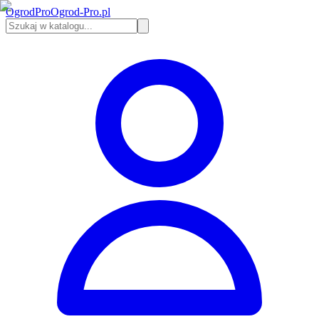
Ogrod
Pro
Ogrod-Pro.pl