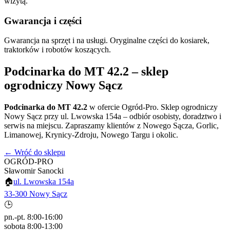
wizytą.
Gwarancja i części
Gwarancja na sprzęt i na usługi. Oryginalne części do kosiarek,
traktorków i robotów koszących.
Podcinarka do MT 42.2
– sklep
ogrodniczy Nowy Sącz
Podcinarka do MT 42.2
w ofercie Ogród-Pro. Sklep ogrodniczy
Nowy Sącz przy ul. Lwowska 154a – odbiór osobisty, doradztwo i
serwis na miejscu. Zapraszamy klientów z Nowego Sącza, Gorlic,
Limanowej, Krynicy-Zdroju, Nowego Targu i okolic.
← Wróć do sklepu
OGRÓD-PRO
Sławomir Sanocki
🏠
ul. Lwowska 154a
33-300 Nowy Sącz
🕒
pn.-pt. 8:00-16:00
sobota 8:00-13:00