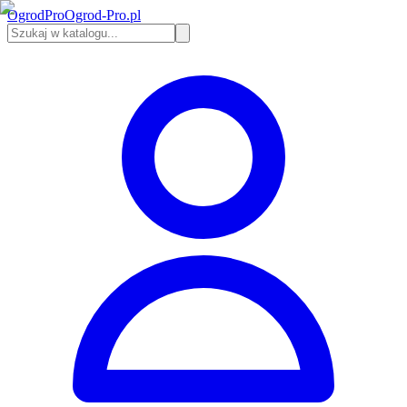
Ogrod
Pro
Ogrod-Pro.pl