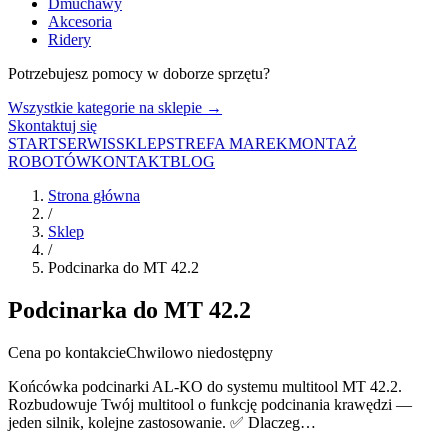
Dmuchawy
Akcesoria
Ridery
Potrzebujesz pomocy w doborze sprzętu?
Wszystkie kategorie na sklepie →
Skontaktuj się
START
SERWIS
SKLEP
STREFA MAREK
MONTAŻ
ROBOTÓW
KONTAKT
BLOG
Strona główna
/
Sklep
/
Podcinarka do MT 42.2
Podcinarka do MT 42.2
Cena po kontakcie
Chwilowo niedostępny
Końcówka podcinarki AL-KO do systemu multitool MT 42.2.
Rozbudowuje Twój multitool o funkcję podcinania krawędzi —
jeden silnik, kolejne zastosowanie. ✅ Dlaczeg…