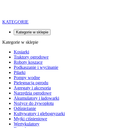
KATEGORIE
Kategorie w sklepie
Kategorie w sklepie
Kosiarki
Traktory ogrodowe
Roboty koszące
Podkaszanie i wycinanie
Pilarki
Pompy wodne
Pielęgnacja ogrodu
Agregaty i akcesoria
Narzędzia ogrodowe
Akumulatory i ładowarki
Nożyce do żywopłotu
Odśnieżanie
Kultywatory i glebogryzarki
Myjki ciśnieniowe
Wertykulatory