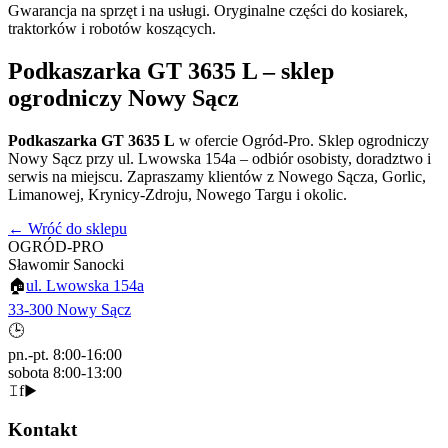
Gwarancja na sprzęt i na usługi. Oryginalne części do kosiarek,
traktorków i robotów koszących.
Podkaszarka GT 3635 L
– sklep
ogrodniczy Nowy Sącz
Podkaszarka GT 3635 L
w ofercie Ogród-Pro. Sklep ogrodniczy
Nowy Sącz przy ul. Lwowska 154a – odbiór osobisty, doradztwo i
serwis na miejscu. Zapraszamy klientów z Nowego Sącza, Gorlic,
Limanowej, Krynicy-Zdroju, Nowego Targu i okolic.
← Wróć do sklepu
OGRÓD-PRO
Sławomir Sanocki
🏠
ul. Lwowska 154a
33-300 Nowy Sącz
🕒
pn.-pt. 8:00-16:00
sobota 8:00-13:00
𝙸
f
▶
Kontakt