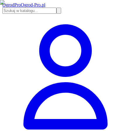
Ogrod
Pro
Ogrod-Pro.pl