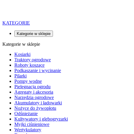
KATEGORIE
Kategorie w sklepie
Kategorie w sklepie
Kosiarki
Traktory ogrodowe
Roboty koszące
Podkaszanie i wycinanie
Pilarki
Pompy wodne
Pielęgnacja ogrodu
Agregaty i akcesoria
Narzędzia ogrodowe
Akumulatory i ładowarki
Nożyce do żywopłotu
Odśnieżanie
Kultywatory i glebogryzarki
Myjki ciśnieniowe
Wertykulatory