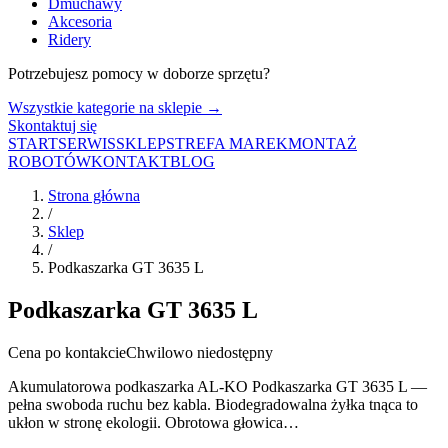
Dmuchawy
Akcesoria
Ridery
Potrzebujesz pomocy w doborze sprzętu?
Wszystkie kategorie na sklepie →
Skontaktuj się
START
SERWIS
SKLEP
STREFA MAREK
MONTAŻ
ROBOTÓW
KONTAKT
BLOG
Strona główna
/
Sklep
/
Podkaszarka GT 3635 L
Podkaszarka GT 3635 L
Cena po kontakcie
Chwilowo niedostępny
Akumulatorowa podkaszarka AL-KO Podkaszarka GT 3635 L —
pełna swoboda ruchu bez kabla. Biodegradowalna żyłka tnąca to
ukłon w stronę ekologii. Obrotowa głowica…