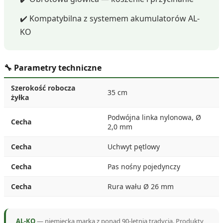
✔️ Kompatybilna z systemem akumulatorów AL-
KO
🔧 Parametry techniczne
Szerokość robocza
35 cm
żyłka
Podwójna linka nylonowa, Ø
Cecha
2,0 mm
Cecha
Uchwyt pętlowy
Cecha
Pas nośny pojedynczy
Cecha
Rura wału Ø 26 mm
AL-KO
— niemiecka marka z ponad 90-letnią tradycją. Produkty