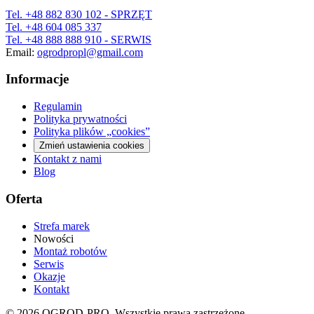
Tel.
+48 882 830 102
- SPRZĘT
Tel.
+48 604 085 337
Tel.
+48 888 888 910
- SERWIS
Email:
ogrodpropl@gmail.com
Informacje
Regulamin
Polityka prywatności
Polityka plików „cookies”
Zmień ustawienia cookies
Kontakt z nami
Blog
Oferta
Strefa marek
Nowości
Montaż robotów
Serwis
Okazje
Kontakt
©
2026
OGROD-PRO. Wszystkie prawa zastrzeżone.