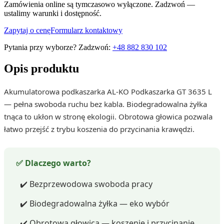
Zamówienia online są tymczasowo wyłączone. Zadzwoń —
ustalimy warunki i dostępność.
Zapytaj o cenę
Formularz kontaktowy
Pytania przy wyborze? Zadzwoń:
+48 882 830 102
Opis produktu
Akumulatorowa podkaszarka AL-KO Podkaszarka GT 3635 L
— pełna swoboda ruchu bez kabla. Biodegradowalna żyłka
tnąca to ukłon w stronę ekologii. Obrotowa głowica pozwala
łatwo przejść z trybu koszenia do przycinania krawędzi.
✅ Dlaczego warto?
✔️ Bezprzewodowa swoboda pracy
✔️ Biodegradowalna żyłka — eko wybór
✔️ Obrotowa głowica — koszenie i przycinanie