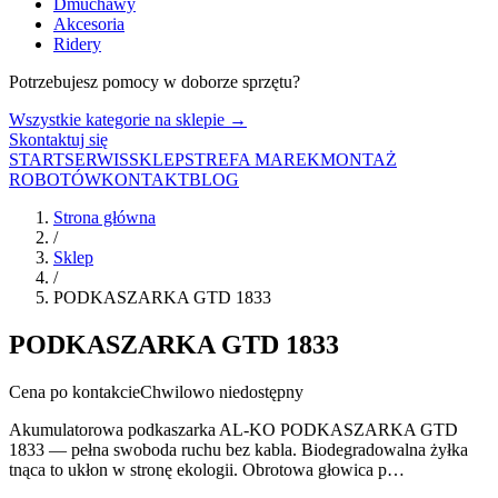
Dmuchawy
Akcesoria
Ridery
Potrzebujesz pomocy w doborze sprzętu?
Wszystkie kategorie na sklepie →
Skontaktuj się
START
SERWIS
SKLEP
STREFA MAREK
MONTAŻ
ROBOTÓW
KONTAKT
BLOG
Strona główna
/
Sklep
/
PODKASZARKA GTD 1833
PODKASZARKA GTD 1833
Cena po kontakcie
Chwilowo niedostępny
Akumulatorowa podkaszarka AL-KO PODKASZARKA GTD
1833 — pełna swoboda ruchu bez kabla. Biodegradowalna żyłka
tnąca to ukłon w stronę ekologii. Obrotowa głowica p…