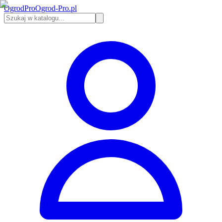
Ogrod
Pro
Ogrod-Pro.pl