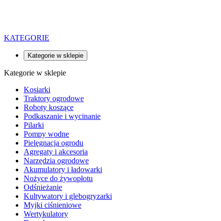
KATEGORIE
Kategorie w sklepie
Kategorie w sklepie
Kosiarki
Traktory ogrodowe
Roboty koszące
Podkaszanie i wycinanie
Pilarki
Pompy wodne
Pielęgnacja ogrodu
Agregaty i akcesoria
Narzędzia ogrodowe
Akumulatory i ładowarki
Nożyce do żywopłotu
Odśnieżanie
Kultywatory i glebogryzarki
Myjki ciśnieniowe
Wertykulatory