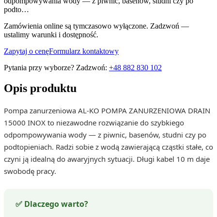
odpompowywania wody — z piwnic, basenów, studni czy po
podto…
Zamówienia online są tymczasowo wyłączone. Zadzwoń —
ustalimy warunki i dostępność.
Zapytaj o cenę
Formularz kontaktowy
Pytania przy wyborze? Zadzwoń:
+48 882 830 102
Opis produktu
Pompa zanurzeniowa AL-KO POMPA ZANURZENIOWA DRAIN
15000 INOX to niezawodne rozwiązanie do szybkiego
odpompowywania wody — z piwnic, basenów, studni czy po
podtopieniach. Radzi sobie z wodą zawierającą cząstki stałe, co
czyni ją idealną do awaryjnych sytuacji. Długi kabel 10 m daje
swobodę pracy.
✅ Dlaczego warto?