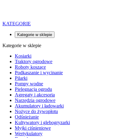
KATEGORIE
Kategorie w sklepie
Kategorie w sklepie
Kosiarki
Traktory ogrodowe
Roboty koszące
Podkaszanie i wycinanie
Pilarki
Pompy wodne
Pielęgnacja ogrodu
Agregaty i akcesoria
Narzędzia ogrodowe
Akumulatory i ładowarki
Nożyce do żywopłotu
Odśnieżanie
Kultywatory i glebogryzarki
Myjki ciśnieniowe
Wertykulatory