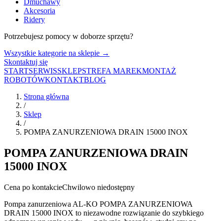
Dmuchawy
Akcesoria
Ridery
Potrzebujesz pomocy w doborze sprzętu?
Wszystkie kategorie na sklepie →
Skontaktuj się
START
SERWIS
SKLEP
STREFA MAREK
MONTAŻ
ROBOTÓW
KONTAKT
BLOG
Strona główna
/
Sklep
/
POMPA ZANURZENIOWA DRAIN 15000 INOX
POMPA ZANURZENIOWA DRAIN
15000 INOX
Cena po kontakcie
Chwilowo niedostępny
Pompa zanurzeniowa AL-KO POMPA ZANURZENIOWA
DRAIN 15000 INOX to niezawodne rozwiązanie do szybkiego