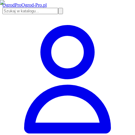
Ogrod
Pro
Ogrod-Pro.pl