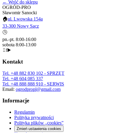
← Wróć do sklepu
OGRÓD-PRO
Sławomir Sanocki
🏠
ul. Lwowska 154a
33-300 Nowy Sącz
🕒
pn.-pt. 8:00-16:00
sobota 8:00-13:00
𝙸
f
▶
Kontakt
Tel.
+48 882 830 102
- SPRZĘT
Tel.
+48 604 085 337
Tel.
+48 888 888 910
- SERWIS
Email:
ogrodpropl@gmail.com
Informacje
Regulamin
Polityka prywatności
Polityka plików „cookies”
Zmień ustawienia cookies