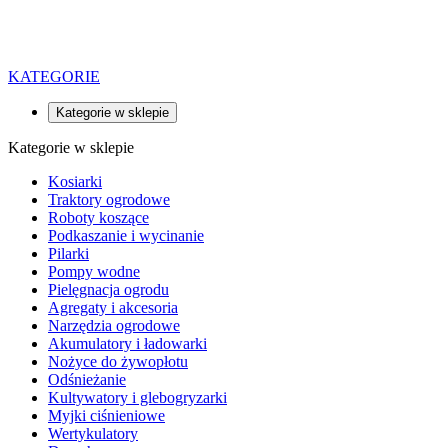
KATEGORIE
Kategorie w sklepie
Kategorie w sklepie
Kosiarki
Traktory ogrodowe
Roboty koszące
Podkaszanie i wycinanie
Pilarki
Pompy wodne
Pielęgnacja ogrodu
Agregaty i akcesoria
Narzędzia ogrodowe
Akumulatory i ładowarki
Nożyce do żywopłotu
Odśnieżanie
Kultywatory i glebogryzarki
Myjki ciśnieniowe
Wertykulatory