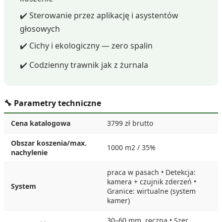
✔️ Sterowanie przez aplikację i asystentów
głosowych
✔️ Cichy i ekologiczny — zero spalin
✔️ Codzienny trawnik jak z żurnala
🔧 Parametry techniczne
Cena katalogowa
3799 zł brutto
Obszar koszenia/max.
1000 m2 / 35%
nachylenie
praca w pasach • Detekcja:
kamera + czujnik zderzeń •
System
Granice: wirtualne (system
kamer)
30–60 mm, ręczna • Szer.