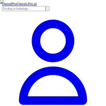
Ogrod
Pro
Ogrod-Pro.pl