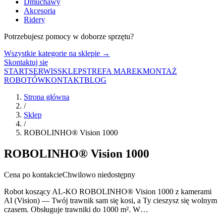
Dmuchawy
Akcesoria
Ridery
Potrzebujesz pomocy w doborze sprzętu?
Wszystkie kategorie na sklepie →
Skontaktuj się
START
SERWIS
SKLEP
STREFA MAREK
MONTAŻ
ROBOTÓW
KONTAKT
BLOG
Strona główna
/
Sklep
/
ROBOLINHO® Vision 1000
ROBOLINHO® Vision 1000
Cena po kontakcie
Chwilowo niedostępny
Robot koszący AL-KO ROBOLINHO® Vision 1000 z kamerami
AI (Vision) — Twój trawnik sam się kosi, a Ty cieszysz się wolnym
czasem. Obsługuje trawniki do 1000 m². W…