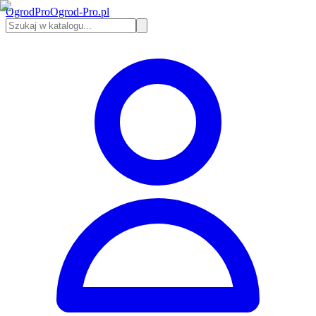
Ogrod
Pro
Ogrod-Pro.pl