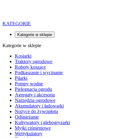
KATEGORIE
Kategorie w sklepie
Kategorie w sklepie
Kosiarki
Traktory ogrodowe
Roboty koszące
Podkaszanie i wycinanie
Pilarki
Pompy wodne
Pielęgnacja ogrodu
Agregaty i akcesoria
Narzędzia ogrodowe
Akumulatory i ładowarki
Nożyce do żywopłotu
Odśnieżanie
Kultywatory i glebogryzarki
Myjki ciśnieniowe
Wertykulatory