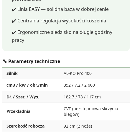
✔️ Linia EASY — solidna baza w dobrej cenie
✔️ Centralna regulacja wysokości koszenia
✔️ Ergonomiczne siedzisko na długie godziny
pracy
🔧 Parametry techniczne
Silnik
AL-KO Pro 400
cm3 / kW / obr./min
352 / 7,2 / 2 600
Dł. / Szer. / Wys.
182,7 / 78 / 117 cm
CVT (bezstopniowa skrzynia
Przekładnia
biegów)
Szerokość robocza
92 cm (2 noże)