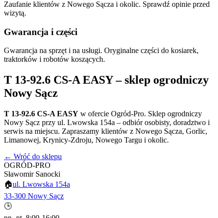
Zaufanie klientów z Nowego Sącza i okolic. Sprawdź opinie przed
wizytą.
Gwarancja i części
Gwarancja na sprzęt i na usługi. Oryginalne części do kosiarek,
traktorków i robotów koszących.
T 13-92.6 CS-A EASY
– sklep ogrodniczy
Nowy Sącz
T 13-92.6 CS-A EASY
w ofercie Ogród-Pro. Sklep ogrodniczy
Nowy Sącz przy ul. Lwowska 154a – odbiór osobisty, doradztwo i
serwis na miejscu. Zapraszamy klientów z Nowego Sącza, Gorlic,
Limanowej, Krynicy-Zdroju, Nowego Targu i okolic.
← Wróć do sklepu
OGRÓD-PRO
Sławomir Sanocki
🏠
ul. Lwowska 154a
33-300 Nowy Sącz
🕒
pn.-pt. 8:00-16:00