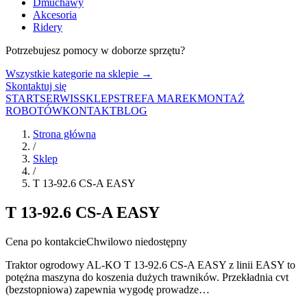
Dmuchawy
Akcesoria
Ridery
Potrzebujesz pomocy w doborze sprzętu?
Wszystkie kategorie na sklepie →
Skontaktuj się
START
SERWIS
SKLEP
STREFA MAREK
MONTAŻ
ROBOTÓW
KONTAKT
BLOG
Strona główna
/
Sklep
/
T 13-92.6 CS-A EASY
T 13-92.6 CS-A EASY
Cena po kontakcie
Chwilowo niedostępny
Traktor ogrodowy AL-KO T 13-92.6 CS-A EASY z linii EASY to
potężna maszyna do koszenia dużych trawników. Przekładnia cvt
(bezstopniowa) zapewnia wygodę prowadze…