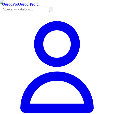
Ogrod
Pro
Ogrod-Pro.pl