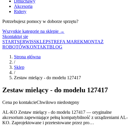
Dmuchawy
Akcesoria
Ridery
Potrzebujesz pomocy w doborze sprzętu?
Wszystkie kategorie na sklepie →
Skontaktuj się
START
SERWIS
SKLEP
STREFA MAREK
MONTAŻ
ROBOTÓW
KONTAKT
BLOG
Strona główna
/
Sklep
/
Zestaw mielący - do modelu 127417
Zestaw mielący - do modelu 127417
Cena po kontakcie
Chwilowo niedostępny
AL-KO Zestaw mielący - do modelu 127417 — oryginalne
akcesorium zapewniające pełną kompatybilność z urządzeniami AL-
KO. Zaprojektowane i przetestowane przez pro…