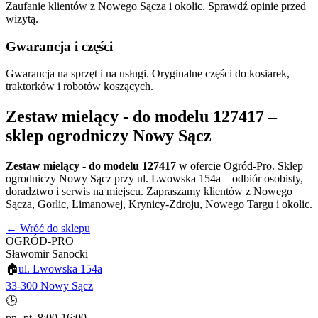
Zaufanie klientów z Nowego Sącza i okolic. Sprawdź opinie przed
wizytą.
Gwarancja i części
Gwarancja na sprzęt i na usługi. Oryginalne części do kosiarek,
traktorków i robotów koszących.
Zestaw mielący - do modelu 127417
–
sklep ogrodniczy Nowy Sącz
Zestaw mielący - do modelu 127417
w ofercie Ogród-Pro. Sklep
ogrodniczy Nowy Sącz przy ul. Lwowska 154a – odbiór osobisty,
doradztwo i serwis na miejscu. Zapraszamy klientów z Nowego
Sącza, Gorlic, Limanowej, Krynicy-Zdroju, Nowego Targu i okolic.
← Wróć do sklepu
OGRÓD-PRO
Sławomir Sanocki
🏠
ul. Lwowska 154a
33-300 Nowy Sącz
🕒
pn.-pt. 8:00-16:00