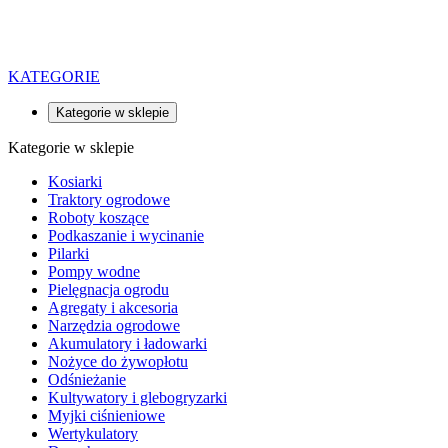
KATEGORIE
Kategorie w sklepie
Kategorie w sklepie
Kosiarki
Traktory ogrodowe
Roboty koszące
Podkaszanie i wycinanie
Pilarki
Pompy wodne
Pielęgnacja ogrodu
Agregaty i akcesoria
Narzędzia ogrodowe
Akumulatory i ładowarki
Nożyce do żywopłotu
Odśnieżanie
Kultywatory i glebogryzarki
Myjki ciśnieniowe
Wertykulatory