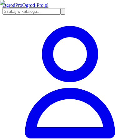
Ogrod
Pro
Ogrod-Pro.pl