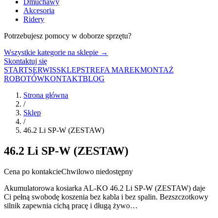
Dmuchawy
Akcesoria
Ridery
Potrzebujesz pomocy w doborze sprzętu?
Wszystkie kategorie na sklepie →
Skontaktuj się
START
SERWIS
SKLEP
STREFA MAREK
MONTAŻ
ROBOTÓW
KONTAKT
BLOG
Strona główna
/
Sklep
/
46.2 Li SP-W (ZESTAW)
46.2 Li SP-W (ZESTAW)
Cena po kontakcie
Chwilowo niedostępny
Akumulatorowa kosiarka AL-KO 46.2 Li SP-W (ZESTAW) daje
Ci pełną swobodę koszenia bez kabla i bez spalin. Bezszczotkowy
silnik zapewnia cichą pracę i długą żywo…