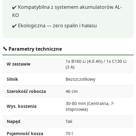
✔️ Kompatybilna z systemem akumulatorów AL-
KO
✔️ Ekologiczna — zero spalin i hałasu
🔧 Parametry techniczne
1x B160 Li (4.0 Ah) / 1x C130 Li
W zestawie
(3 A)
Silnik
Bezszczotkowy
Szerokość robocza
46 cm
30-80 mm (Centralna, 7-
Wys. koszenia
stopniowa)
Napęd
Tak
Pojemność kosza
70 l