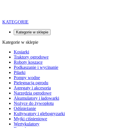
KATEGORIE
Kategorie w sklepie
Kategorie w sklepie
Kosiarki
Traktory ogrodowe
Roboty koszące
Podkaszanie i wycinanie
Pilarki
Pompy wodne
Pielęgnacja ogrodu
Agregaty i akcesoria
Narzędzia ogrodowe
Akumulatory i ładowarki
Nożyce do żywopłotu
Odśnieżanie
Kultywatory i glebogryzarki
Myjki ciśnieniowe
Wertykulatory