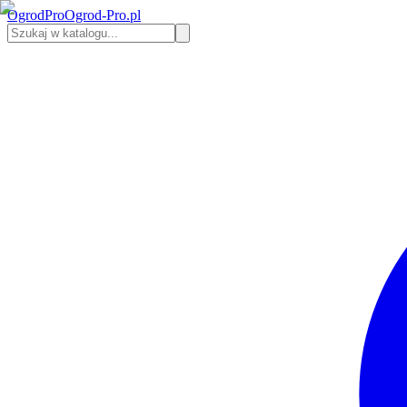
Ogrod
Pro
Ogrod-Pro.pl