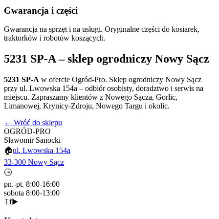
Gwarancja i części
Gwarancja na sprzęt i na usługi. Oryginalne części do kosiarek,
traktorków i robotów koszących.
5231 SP-A
– sklep ogrodniczy Nowy Sącz
5231 SP-A
w ofercie Ogród-Pro. Sklep ogrodniczy Nowy Sącz
przy ul. Lwowska 154a – odbiór osobisty, doradztwo i serwis na
miejscu. Zapraszamy klientów z Nowego Sącza, Gorlic,
Limanowej, Krynicy-Zdroju, Nowego Targu i okolic.
← Wróć do sklepu
OGRÓD-PRO
Sławomir Sanocki
🏠
ul. Lwowska 154a
33-300 Nowy Sącz
🕒
pn.-pt. 8:00-16:00
sobota 8:00-13:00
𝙸
f
▶