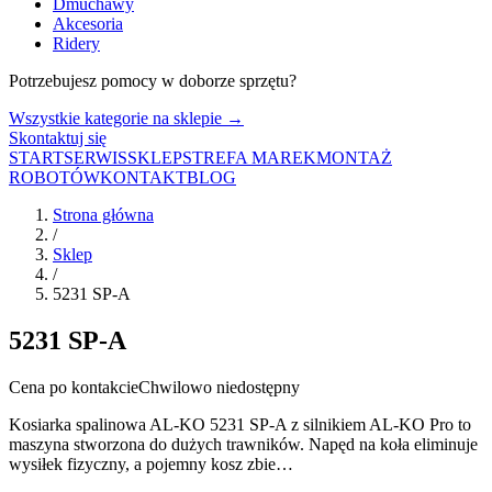
Dmuchawy
Akcesoria
Ridery
Potrzebujesz pomocy w doborze sprzętu?
Wszystkie kategorie na sklepie →
Skontaktuj się
START
SERWIS
SKLEP
STREFA MAREK
MONTAŻ
ROBOTÓW
KONTAKT
BLOG
Strona główna
/
Sklep
/
5231 SP-A
5231 SP-A
Cena po kontakcie
Chwilowo niedostępny
Kosiarka spalinowa AL-KO 5231 SP-A z silnikiem AL-KO Pro to
maszyna stworzona do dużych trawników. Napęd na koła eliminuje
wysiłek fizyczny, a pojemny kosz zbie…