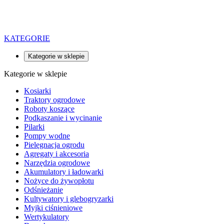
KATEGORIE
Kategorie w sklepie
Kategorie w sklepie
Kosiarki
Traktory ogrodowe
Roboty koszące
Podkaszanie i wycinanie
Pilarki
Pompy wodne
Pielęgnacja ogrodu
Agregaty i akcesoria
Narzędzia ogrodowe
Akumulatory i ładowarki
Nożyce do żywopłotu
Odśnieżanie
Kultywatory i glebogryzarki
Myjki ciśnieniowe
Wertykulatory