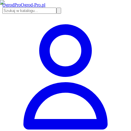
Ogrod
Pro
Ogrod-Pro.pl