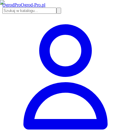
Ogrod
Pro
Ogrod-Pro.pl