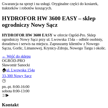
Gwarancja na sprzęt i na usługi. Oryginalne części do kosiarek,
traktorków i robotów koszących.
HYDROFOR HW 3600 EASY
– sklep
ogrodniczy Nowy Sącz
HYDROFOR HW 3600 EASY
w ofercie Ogród-Pro. Sklep
ogrodniczy Nowy Sącz przy ul. Lwowska 154a – odbiór osobisty,
doradztwo i serwis na miejscu. Zapraszamy klientów z Nowego
Sącza, Gorlic, Limanowej, Krynicy-Zdroju, Nowego Targu i okolic.
← Wróć do sklepu
OGRÓD-PRO
Sławomir Sanocki
🏠
ul. Lwowska 154a
33-300 Nowy Sącz
🕒
pn.-pt. 8:00-16:00
sobota 8:00-13:00
𝙸
f
▶
Kontakt