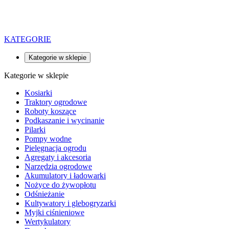
KATEGORIE
Kategorie w sklepie
Kategorie w sklepie
Kosiarki
Traktory ogrodowe
Roboty koszące
Podkaszanie i wycinanie
Pilarki
Pompy wodne
Pielęgnacja ogrodu
Agregaty i akcesoria
Narzędzia ogrodowe
Akumulatory i ładowarki
Nożyce do żywopłotu
Odśnieżanie
Kultywatory i glebogryzarki
Myjki ciśnieniowe
Wertykulatory