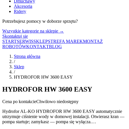
Dmuchawy
Akcesoria
Ridery
Potrzebujesz pomocy w doborze sprzętu?
Wszystkie kategorie na sklepie →
Skontaktuj się
START
SERWIS
SKLEP
STREFA MAREK
MONTAŻ
ROBOTÓW
KONTAKT
BLOG
Strona główna
/
Sklep
/
HYDROFOR HW 3600 EASY
HYDROFOR HW 3600 EASY
Cena po kontakcie
Chwilowo niedostępny
Hydrofor AL-KO HYDROFOR HW 3600 EASY automatycznie
utrzymuje ciśnienie wody w domowej instalacji. Otwierasz kran —
pompa startuje; zamykasz — pompa się wyłącza.…