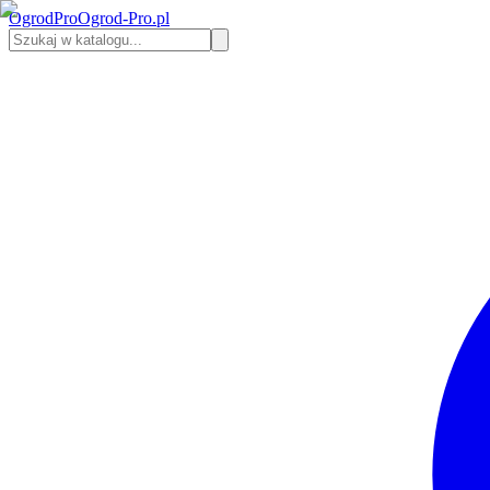
Ogrod
Pro
Ogrod-Pro.pl