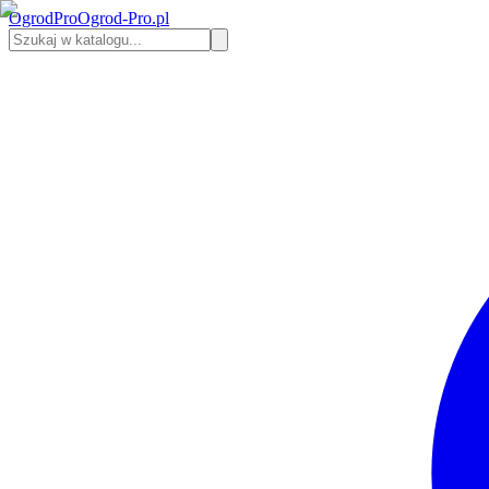
Ogrod
Pro
Ogrod-Pro.pl